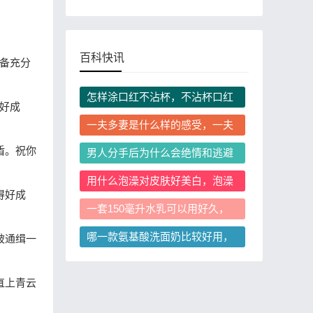
百科快讯
备充分
怎样涂口红不沾杯，不沾杯口红
好成
怎么选？
一夫多妻是什么样的感受，一夫
多妻在我国合法吗？
盾。祝你
男人分手后为什么会绝情和逃避
见面，男人分手后绝情逃避见面
用什么泡澡对皮肤好美白，泡澡
是从来没爱过吗
得好成
美白需要注意哪些事项？
一套150毫升水乳可以用好久，
每天用两次150ml水乳能用几个
哪一款氨基酸洗面奶比较好用，
被通缉一
月？
氨基酸洗面奶怎么选不踩雷
直上青云