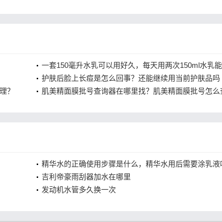
一套150毫升水乳可以用好久，每天用两次150ml水乳
几个月？
护肤后脸上长痘是怎么回事？还能继续用当前护肤品吗
理？
肌美精面膜批号查询器在哪里找？肌美精面膜批号怎么
假？
精华水的正确使用步骤是什么，精华水用后需要涂乳液
吉利帝豪雨刮器加水在哪里
发动机水管多久换一次