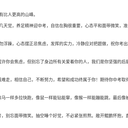
有比人更高的山峰。
天觉，养足精神迎中考，自信在胸很重要，心态平和面带微笑，准
浮躁，心态摆正忌焦虑，发挥的实力，冷静应对把题做，祝你考出
许你会焦虑，但别忘了身边所有关爱着你的人，我们是你坚强的后
难走，相信自己，不断努力，希望和成功终属于你！期待你中考取
马一样多拉快跑，像鼠一样能钻能窜，像猴一样能蹦能跳，最后像
，别忘面带微笑。抽空睡个好觉，不必紧张煎熬。敞开鲲鹏怀抱，