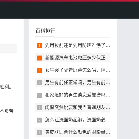
百科排行
先用妆前还是先用防晒？涂了防晒还需要用妆前乳吗？
新能源汽车电池电压多少伏正常，新能源汽车电池亏电电压是多少伏
女生哭了隔着屏幕怎么哄，隔着屏幕哄哭了的女生哪些话不能说
男生有前任正常吗，男生有前任该介意吗
胜利。
和家境好的男生谈恋爱靠谱吗，家境普通的女生能走到最后吗？
闺蜜突然说要和我当普通朋友，我还要挽留这段关系吗？
不负苦
怎么让洗面奶起泡，洗面奶必须起泡才能用吗？
黄皮肤适合什么颜色的眼影盘？黄皮肤要避开哪些颜色的眼影？