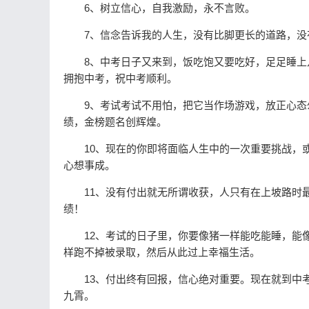
6、树立信心，自我激励，永不言败。
7、信念告诉我的人生，没有比脚更长的道路，没
8、中考日子又来到，饭吃饱又要吃好，足足睡上几
拥抱中考，祝中考顺利。
9、考试考试不用怕，把它当作场游戏，放正心态勿
绩，金榜题名创辉煌。
10、现在的你即将面临人生中的一次重要挑战，或
心想事成。
11、没有付出就无所谓收获，人只有在上坡路时最
绩！
12、考试的日子里，你要像猪一样能吃能睡，能像
样跑不掉被录取，然后从此过上幸福生活。
13、付出终有回报，信心绝对重要。现在就到中考
九霄。