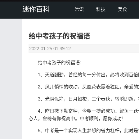
迷你百科
常识
科技
美食
给中考孩子的祝福语
2022-01-25 01:49:12
给中考孩子的祝福语：
1、天道酬勤，曾经的每一分付出，必将收到百倍回
2、风儿悄悄的吹动，凤凰花表露着猩红，亲爱的友
3、光阴似箭，日月如梭，三个春秋，转瞬即逝，
4、昨日撒下勤奋种，今朝一搏必成功。鲤鱼一跃便
心人，金榜有你祝高中。中考顺利，愿你成功！
5、中考是一个实现人生梦想的省力杠杆，此时是你