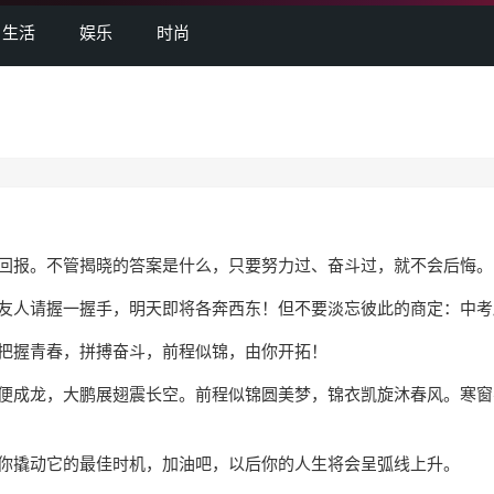
生活
娱乐
时尚
报。不管揭晓的答案是什么，只要努力过、奋斗过，就不会后悔。
人请握一握手，明天即将各奔西东！但不要淡忘彼此的商定：中考
把握青春，拼搏奋斗，前程似锦，由你开拓！
成龙，大鹏展翅震长空。前程似锦圆美梦，锦衣凯旋沐春风。寒窗
撬动它的最佳时机，加油吧，以后你的人生将会呈弧线上升。