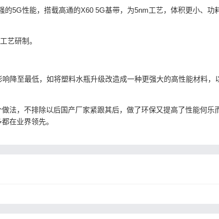
有更强的5G性能，搭载高通的X60 5G基带，为5nm工艺，体积更小、功
m工艺研制。
的影响降至最低，如将塑料水瓶升级改造成一种更强大的高性能材料，
做法，不排除以后国产厂家紧跟其后，做了环保又提高了性能何乐
多都在业界领先。