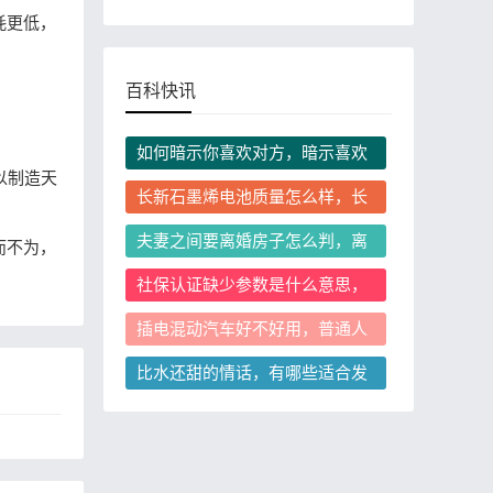
耗更低，
百科快讯
如何暗示你喜欢对方，暗示喜欢
以制造天
对方后怎么判断对方的心意
长新石墨烯电池质量怎么样，长
新石墨烯电池正常使用寿命有几
夫妻之间要离婚房子怎么判，离
而不为，
年
婚房子判给一方后另一方不配合
社保认证缺少参数是什么意思，
过户怎么办？
社保认证显示缺少参数该怎么解
插电混动汽车好不好用，普通人
决
日常开值得入手吗
比水还甜的情话，有哪些适合发
给对象的温柔短句？