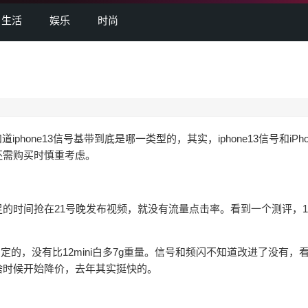
生活
娱乐
时尚
hone13信号基带到底是哪一类型的，其实，iphone13信号和iPho
还需购买时慎重考虑。
间抢在21号晚发布视频，就没有流量点击率。看到一个测评，13
的，没有比12mini白多7g重量。信号和频闪不知道改进了没有，
啥时候开始降价，去年其实挺快的。