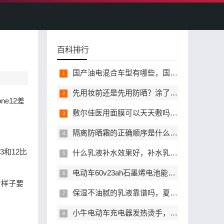
百科排行
国产油电混合车型有哪些，国产油电混动高性价比值得选的有哪些
先用妆前还是先用防晒？涂了防晒还需要用妆前乳吗？
ne12差
敷尔佳医用面膜可以天天敷吗？正确敷用频率是多少？
隔离防晒霜的正确顺序是什么，涂隔离和防晒需要间隔时间吗
和12比
什么乳液补水效果好，补水乳液怎么选才不踩雷？
电动车60v23ah石墨烯电池能跑多远，影响实际续航的因素有哪些
看样子要
保湿不油腻的乳液靠谱吗，夏天有哪些值得入手？
小牛电动车充电器发热烫手，正常吗会不会存在安全风险？