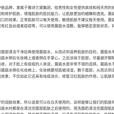
肤品牌，隶属于雅诗兰黛集团，给男性和女性提供高效和纯天然的
缓和修护肌肤，增强肌肤的抵抗能力，让肌肤更加的细嫩和透亮。菌
闭口的效果。正常肌肤可以每天使用，敏感肌肤不建议每天使用。菌
果有红血丝或者痘痘等，可以使用菌菇水湿敷，能够稳定皮肤状态，
面部清洁干净后再使用菌菇水，从而达到滋养肌肤的目的，菌菇水
菌菇水倒在化妆棉上或者倒在手掌心，之后涂抹于脸部，尽量避开眼
吸收，对于脸上有痘痘的人来说，菌菇水是非常不错的选择。菌菇水
将菌菇水倒在化妆棉上，化妆棉要彻底被浸湿，敷于面部，从而达到
的效果，不仅如此它还具有祛痘消炎、修复泛红肌肤的作用，让肌肤
的润肤效果，所以说是可以在白天使用的，这样能够让我们的肌肤
菌菇水时都是在清洁完面部肌肤之后使用的，用洗面奶清洁完面部肌