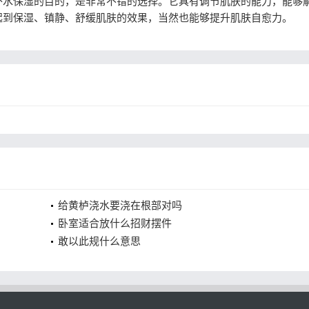
补水保湿的目的，是非常不错的选择。它具有调节肌肤的能力，能够
起到保湿、镇静、舒缓肌肤的效果，当然也能够提升肌肤自愈力。
给黄栌浇水要浇在根部对吗
卧室适合放什么招财摆件
敢以此规什么意思