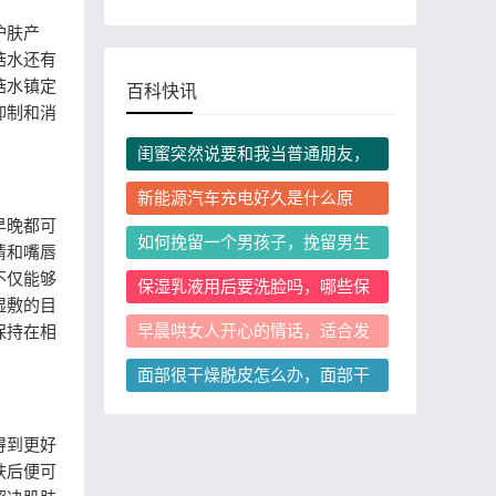
护肤产
菇水还有
菇水镇定
百科快讯
抑制和消
闺蜜突然说要和我当普通朋友，
我还要挽留这段关系吗？
新能源汽车充电好久是什么原
因？怎么缩短充电等待时间？
早晚都可
如何挽留一个男孩子，挽留男生
睛和嘴唇
时说什么更容易让他回头？
不仅能够
保湿乳液用后要洗脸吗，哪些保
湿敷的目
湿乳液用后必须洗脸？
早晨哄女人开心的情话，适合发
保持在相
微信的不踩雷实用短句有哪些
面部很干燥脱皮怎么办，面部干
燥脱皮是屏障受损了吗
得到更好
肤后便可