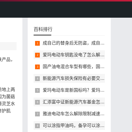
百科排行
成自己的替身后无防盗，成自己的替身后哪里能看完整无删减版本
爱玛电动车钥匙没电了怎么解锁，备用钥匙找不到还能开门吗
肤产品，
国产油电混合车型有哪些，国产油电混动高性价比值得选的有哪些
新能源汽车损失保险有必要交吗，它和传统机动车损失险有什么区别？
质地上两
爱玛电动车是新国标吗？爱玛符合新国标能正常上牌吗？
因为菌菇
汇添富中证新能源汽车基金怎么样，适合定投吗
源灵芝水
修护肌
雅迪电动车怎么解除限制减速，解除速度限制后对车有影响吗
可以涂指甲油吗，备孕可以涂指甲油吗