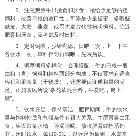
2、注意观察牛只挑食和厌食，须给予足够的粗
饲料，改善日粮的适口性，可添加少量糖蜜，多喂些
麸皮、大麦、燕麦，或用大麦片代替粉状饲料。临近
肥育期厌食，应考虑及时出栏。
3、定时饲喂，少给勤添。日喂三次，上、下午
各饮水一次，草料拌匀再饲喂，先喂后饮。
4、饲草饲料多样化，合理搭配：牛的日粮一般
由粗（青）饲料和精料两部分构成，不仅要求有适当
容积和采食量（干物质），还需要保证质和量的满
足。正如农民所说“杂花草混合料，牛爱吃，易上
膘”。
5、饮水充足，保持清洁。肥育期间，牛的饮水
量与饲料性质和气候条件有很大关系。牛肥育自由采
食，应设常备水槽，随渴随喝。放牧肥育或栓系饲
养，定时饮水，每日2-3次，以饮足为原则，水需常