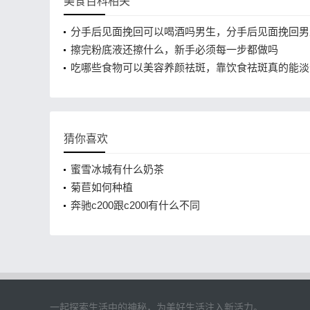
美食百科相关
分手后见面挽回可以喝酒吗男生，分手后见面挽回男
要注意什么
擦完粉底液还擦什么，新手必须每一步都做吗
吃哪些食物可以美容养颜祛斑，靠饮食祛斑真的能淡
吗
猜你喜欢
蜜雪冰城有什么奶茶
菊苣如何种植
奔驰c200跟c200l有什么不同
一起探索生活中的神秘，为美好生活注入新活力。