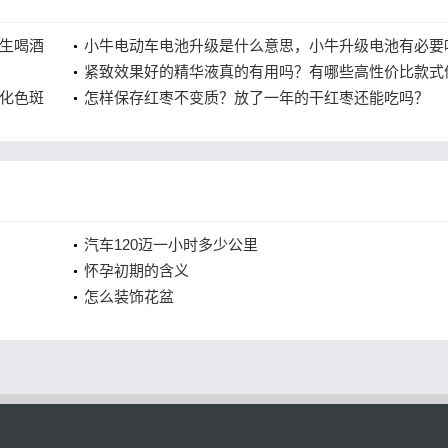
生喝酒
小牛电动车电池升级是什么意思，小牛升级电池有必要
紧致效果好的精华液真的有用吗？有哪些高性价比款式
化色斑
入手？
怎样保存红枣不变质？放了一年的干红枣还能吃吗？
汽车120迈一小时多少公里
怀孕初期的含义
怎么装饰花盆