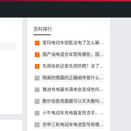
百科排行
爱玛电动车钥匙没电了怎么解锁，备用钥匙找不到还能开门吗
国产油电混合车型有哪些，国产油电混动高性价比值得选的有哪些
先用妆前还是先用防晒？涂了防晒还需要用妆前乳吗？
隔离防晒霜的正确顺序是什么，涂隔离和防晒需要间隔时间吗
雅迪充电器充满电会变绿色吗，雅迪充电器绿灯亮了还需要继续充吗
敷尔佳医用面膜可以天天敷吗？正确敷用频率是多少？
小牛电动车充电器发热烫手，正常吗会不会存在安全风险？
宗申三轮电动车电池型号有哪些，宗申三轮电动车更换电池怎么选对应型号