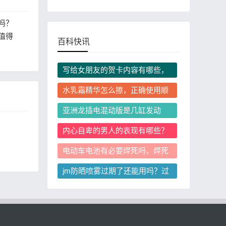
吗？
值得
百科快讯
写给女朋友的贺卡内容有哪些，
给女朋友写贺卡怎么写更戳人？
水乳霜精华怎么擦，正确使用顺
序是什么
亚洲龙插电混动版是几缸发动
机，它的动力满足日常家用需求
内心自卑的男人的表现有哪些？
吗？
内心自卑的男人值得交往吗？
电动车电池有必要焊死吗，焊死
的电动车电池坏了能换吗
jm防晒喷雾过期了还能用吗？过
期jm防晒喷雾有哪些实用用途？