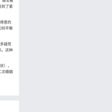
，通常被
但到了第
场得意的
如何平衡
或多疑而
系。这种
形状），
二次婚姻