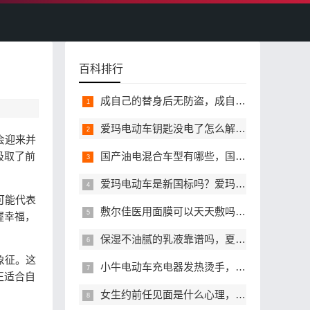
百科排行
成自己的替身后无防盗，成自己的替身后哪里能看完整无删减版本
爱玛电动车钥匙没电了怎么解锁，备用钥匙找不到还能开门吗
会迎来并
吸取了前
国产油电混合车型有哪些，国产油电混动高性价比值得选的有哪些
爱玛电动车是新国标吗？爱玛符合新国标能正常上牌吗？
可能代表
敷尔佳医用面膜可以天天敷吗？正确敷用频率是多少？
握幸福，
保湿不油腻的乳液靠谱吗，夏天有哪些值得入手？
象征。这
小牛电动车充电器发热烫手，正常吗会不会存在安全风险？
正适合自
女生约前任见面是什么心理，女生约前任见面是想复合吗