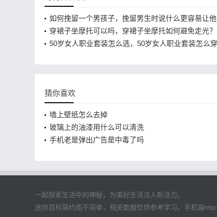
如何挽留一个男孩子，挽留男生时说什么更容易让他
穿裙子坐摩托可以吗，穿裙子坐摩托如何避免走光？
50岁女人职业套装怎么选，50岁女人职业套装怎么
臃肿？
猜你喜欢
墙上壁纸怎么去掉
玻璃上的油漆用什么可以清洗
手机老是弹出广告是中毒了吗
一起探索生活中的神秘，为美好生活注入新活力。
迷你百科
简约而不简单，相关数据仅供参考学习。手机端https://m.mn