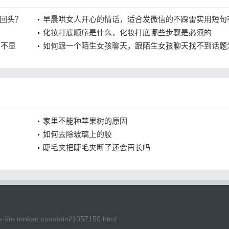
回头？
早晨哄女人开心的情话，适合发微信的不踩雷实用短句
些
化妆打底顺序是什么，化妆打底哪些步骤是必须的
穿不显
如何跟一个陌生女孩聊天，跟陌生女孩聊天找不到话题
办
家里不能种苹果树的原因
如何去除玻璃上的胶
睫毛夹把睫毛夹断了还会再长吗
kan.com/mini/1057150.html