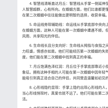
4. 智慧线清晰直达月丘：智慧线从手掌一侧延伸
人智慧超群，心有所向。在婚姻方面，他们比谁都更
在第二次婚姻中往往能做出更明智的选择，收获幸福
5. 命运线旁现辅助线：命运线从手掌底部中央向
在婚姻方面，这种人可能在第一次婚姻中遭遇不顺，
风雨、共享阳光的伴侣。
6. 生命线长且分支向好：生命线从拇指与食指之
力旺盛，情感亦如是。他们可能经历第一次婚姻的失
度，他们能在第二次婚姻中找到真正的幸福。
7. 月丘饱满色泽红润：月丘位于手掌底部靠近小
象征。拥有这种手相的人可能在第一次婚姻中因年轻
能吸引到真正适合自己的伴侣，共同营造温馨如初见
8. 心形线隐约显现：手掌上隐约出现心形线的人
当心形线悄现时，真爱也就不远了。他们可能在第二
活。