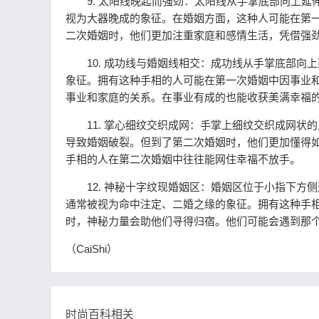
9. 太阳线晚起而强劲：太阳线从手掌底部向上延伸
视为大器晚成的象征。在婚姻方面，这种人可能在第
二次婚姻时，他们更加注重家庭和感情生活，凭借强
10. 成功线与婚姻线相交：成功线从手掌底部向
象征。拥有这种手相的人可能在第一次婚姻中因事业
事业和家庭的关系。在事业有成的也能收获美满幸福
11. 掌心细纹交织成网：手掌上细纹交织成网状
导致婚姻破裂。但到了第二次婚姻时，他们更加懂得
手相的人在第二次婚姻中往往能网住幸福不放手。
12. 神秘十字纹现婚姻区：婚姻区位于小指下方
通常被视为命中注定、二婚之缘的象征。拥有这种手
时，神秘力量会助他们寻得归宿。他们可能会遇到那
（CaiShi）
时尚百科相关