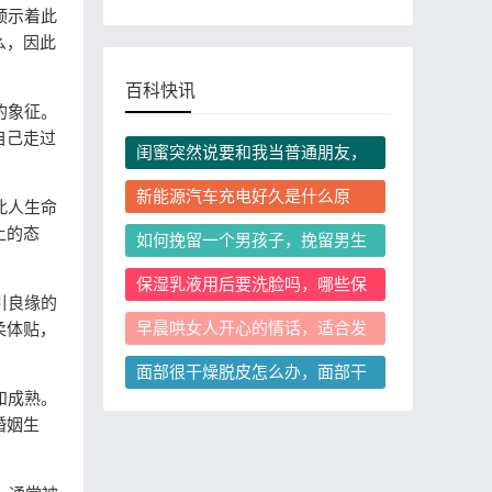
预示着此
么，因此
百科快讯
的象征。
自己走过
闺蜜突然说要和我当普通朋友，
我还要挽留这段关系吗？
新能源汽车充电好久是什么原
此人生命
因？怎么缩短充电等待时间？
上的态
如何挽留一个男孩子，挽留男生
时说什么更容易让他回头？
保湿乳液用后要洗脸吗，哪些保
引良缘的
湿乳液用后必须洗脸？
早晨哄女人开心的情话，适合发
柔体贴，
微信的不踩雷实用短句有哪些
面部很干燥脱皮怎么办，面部干
和成熟。
燥脱皮是屏障受损了吗
婚姻生