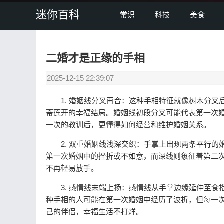
迷你百科
常识
科技
美食
二婚才是正缘的手相
2025-12-15 22:39:07
1. 婚姻线分叉再合：这种手相特征就像树木分叉
蒂莲开的幸福结局。婚姻线初段分叉可能代表第一次
一次的教训后，更懂得如何经营和维护婚姻关系。
2. 双重婚姻线浅深交织：手掌上出现两条平行的
第一次婚姻中的挫折或不如意，而深线则象征着第二
不再轻易放手。
3. 感情线末端上扬：感情线从手掌边缘延伸至食
种手相的人可能在第一次婚姻中经历了波折，但每一
己的伴侣，幸福生活不打烊。