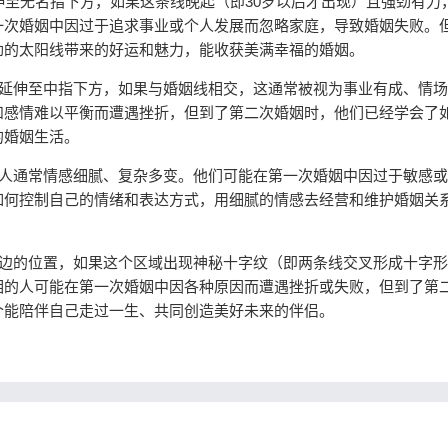
至无名指下方，如果这条线晚起（即30岁以后才出现）且强劲有力
一次婚姻中因过于追求事业或个人发展而忽略家庭，导致婚姻失败。
劲的太阳线带来的好运和魅力，能收获美满幸福的婚姻。
上延伸至中指下方，如果与婚姻线相交，这通常被视为事业有成、情
和感情难以平衡而遭遇挫折，但到了第二次婚姻时，他们已经学会了
的婚姻生活。
的人通常情感细腻、复杂多变。他们可能在第一次婚姻中因过于敏感
如何控制自己的情绪和表达方式，用细腻的情感去经营和维护婚姻关
侧边的位置，如果这个区域出现神秘十字纹（即两条线交叉形成十字
相的人可能在第一次婚姻中因各种原因而遭遇挫折或失败，但到了第
个能陪伴自己走过一生、共同创造美好未来的伴侣。