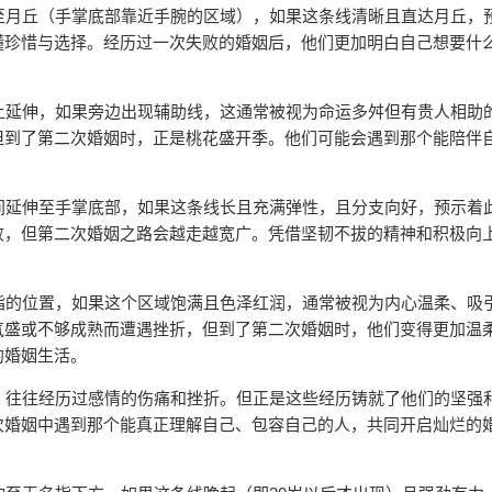
至月丘（手掌底部靠近手腕的区域），如果这条线清晰且直达月丘，
懂珍惜与选择。经历过一次失败的婚姻后，他们更加明白自己想要什
。
上延伸，如果旁边出现辅助线，这通常被视为命运多舛但有贵人相助
但到了第二次婚姻时，正是桃花盛开季。他们可能会遇到那个能陪伴
间延伸至手掌底部，如果这条线长且充满弹性，且分支向好，预示着
败，但第二次婚姻之路会越走越宽广。凭借坚韧不拔的精神和积极向
指的位置，如果这个区域饱满且色泽红润，通常被视为内心温柔、吸
气盛或不够成熟而遭遇挫折，但到了第二次婚姻时，他们变得更加温
的婚姻生活。
，往往经历过感情的伤痛和挫折。但正是这些经历铸就了他们的坚强
次婚姻中遇到那个能真正理解自己、包容自己的人，共同开启灿烂的