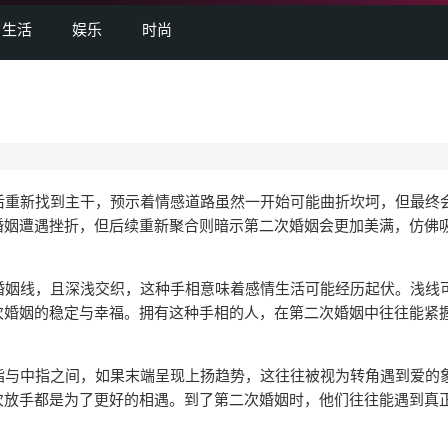
生活
娱乐
时尚
后重新找到主干，预示着情感道路虽然一开始可能曲折坎坷，但最终
婚姻遭遇挫折，但后续重新聚合则暗示第二次婚姻会更加美满，仿佛
婚姻线，且深浅交织，这种手相意味着感情生活可能经历起伏。浅线
次婚姻的稳定与幸福。拥有这种手相的人，在第二次婚姻中往往能紧
指与中指之间，如果末端呈现上扬趋势，这往往被视为转角遇到爱的
次放手都是为了更好的相遇。到了第二次婚姻时，他们往往能遇到真