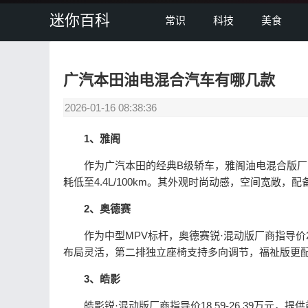
迷你百科
常识
科技
美食
广汽本田油电混合汽车有哪几款
2026-01-16 08:38:36
1、雅阁
作为广汽本田的经典B级轿车，雅阁油电混合版厂商指导价1
耗低至4.4L/100km。其外观时尚动感，空间宽敞，
2、奥德赛
作为中型MPV标杆，奥德赛锐·混动版厂商指导价23.58-
布局灵活，第二排独立座椅支持多向调节，福祉版更
3、皓影
皓影锐·混动版厂商指导价18.59-26.39万元，提供前