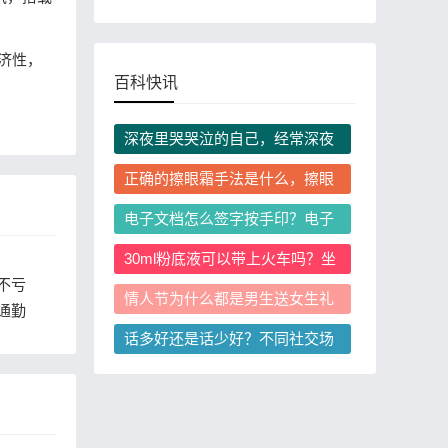
济性，
百科快讯
深夜里哭哭泣的自己，经常深夜
情绪崩溃哭泣该怎么调整？
正确的擦眼霜手法是什么，擦眼
霜需要避开眼周哪些位置？
电子文档怎么签字按手印？电子
签字按手印具有法律效力吗？
30ml粉底液可以带上火车吗？坐
火车携带粉底液有容量限制吗？
不亏
情人节为什么都是男生送女生礼
通勤
物，情人节男生必须给女生送礼
话多好还是话少好？不同社交场
物吗？
景怎么把握说话分寸？