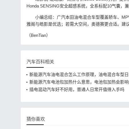
Honda SENSING安全超感系统，全系标配10气
小编总结：广汽本田油电混合车型覆盖轿车、MPV、
雅阁与皓影是优选；若需大空间，奥德赛更合适。建
（BenTian）
汽车百科相关
新能源汽车油电混合怎么工作原理，油电混合车型日
的更省油吗
新能源汽车电池包加热什么意思，电池包加热会影响
插电混动汽车好不好用，普通人日常开值得入手吗
猜你喜欢