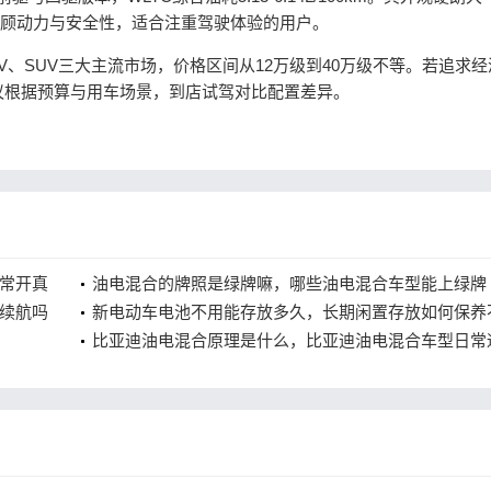
囊，兼顾动力与安全性，适合注重驾驶体验的用户。
SUV三大主流市场，价格区间从12万级到40万级不等。若追求经
议根据预算与用车场景，到店试驾对比配置差异。
常开真
油电混合的牌照是绿牌嘛，哪些油电混合车型能上绿牌
续航吗
新电动车电池不用能存放多久，长期闲置存放如何保养
电？
比亚迪油电混合原理是什么，比亚迪油电混合车型日常
油耗高吗