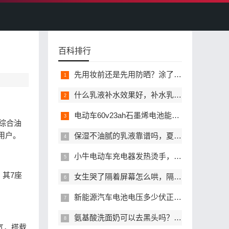
百科排行
先用妆前还是先用防晒？涂了防晒还需要用妆前乳吗？
什么乳液补水效果好，补水乳液怎么选才不踩雷？
电动车60v23ah石墨烯电池能跑多远，影响实际续航的因素有哪些
C综合油
庭用户。
保湿不油腻的乳液靠谱吗，夏天有哪些值得入手？
小牛电动车充电器发热烫手，正常吗会不会存在安全风险？
。其7座
女生哭了隔着屏幕怎么哄，隔着屏幕哄哭了的女生哪些话不能说
新能源汽车电池电压多少伏正常，新能源汽车电池亏电电压是多少伏
氨基酸洗面奶可以去黑头吗？氨基酸洗面奶会不会越洗黑头越多？
大气，搭载