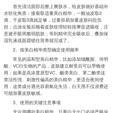
首先清洁面部后擦上爽肤水，给皮肤做好基础补
水软化角质；接着取适量美白精华，一般油皮取2
滴，干皮取3滴就足够，过量容易加重皮肤闷痘负
担；点涂全脸后顺着皮肤纹理轻轻按摩促进吸收，注
意避开眼周脆弱肌肤；等到精华完全吸收后，叠加保
湿乳液或面霜锁住营养就完成了。
2、按美白精华类型确定使用频率
常见的温和型美白精华，比如添加烟酰胺、传明
酸、VC衍生物的产品，皮肤建立耐受后可以早晚使
用；如果是高浓度原型VC、酸类美白、苯二酚类这
类活性强、刺激性偏高的美白精华，更适合夜间使
用，这类成分遇光容易氧化失活，白天用不仅浪费还
可能加重皮肤敏感。
3、使用的关键注意事项
无论用哪款美白精华，只要白天出门必须严格涂