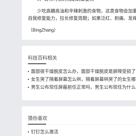
少吃高糖高油和辛辣刺激的食物，这类食物会加重
自我修复能力，拉长修复周期；如果泛红、刺痛、发
（BingZhang）
科技百科相关
面部很干燥脱皮怎么办，面部干燥脱皮是屏障受损了
女生哭了隔着屏幕怎么哄，隔着屏幕哄哭了的女生哪
能说
男生公布现任屏蔽前任正常吗，男生公布现任为什么
前任
猜你喜欢
钉钉怎么激活