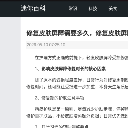
迷你百科
常识
科技
美食
修复皮肤屏障需要多久，修复皮肤屏
2026-05-10 07:25:10
在护理方式正确的前提下，轻度皮肤屏障受损修复需要
1、
影响皮肤屏障修复时长的核心因素
除了原本的受损程度差异，日常行为对修复周期影
修复时间，还可能让受损进一步加重；本身天生角质
2、修复期的护肤注意事项
精简护肤是第一原则，尽量减少护肤步骤，停掉所
修护类护肤品，不给皮肤增添额外负担；日常优先做
3、日常习惯的辅助调整要点