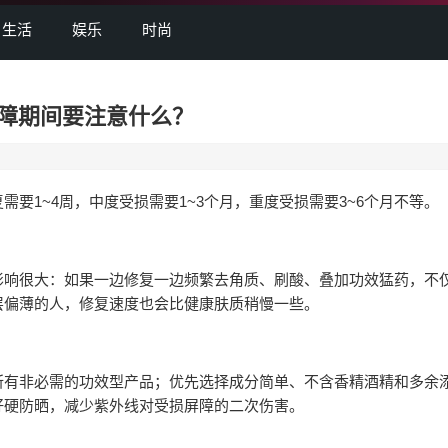
生活
娱乐
时尚
障期间要注意什么？
1~4周，中度受损需要1~3个月，重度受损需要3~6个月不等。
响很大：如果一边修复一边频繁去角质、刷酸、叠加功效猛药，不
层偏薄的人，修复速度也会比健康肤质稍慢一些。
有非必需的功效型产品；优先选择成分简单、不含香精酒精和多余
好硬防晒，减少紫外线对受损屏障的二次伤害。