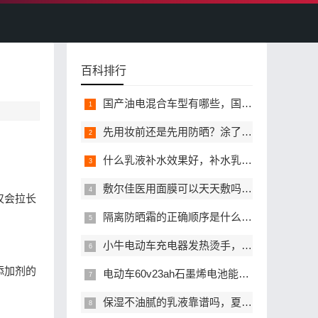
百科排行
国产油电混合车型有哪些，国产油电混动高性价比值得选的有哪些
先用妆前还是先用防晒？涂了防晒还需要用妆前乳吗？
什么乳液补水效果好，补水乳液怎么选才不踩雷？
敷尔佳医用面膜可以天天敷吗？正确敷用频率是多少？
仅会拉长
隔离防晒霜的正确顺序是什么，涂隔离和防晒需要间隔时间吗
小牛电动车充电器发热烫手，正常吗会不会存在安全风险？
添加剂的
电动车60v23ah石墨烯电池能跑多远，影响实际续航的因素有哪些
保湿不油腻的乳液靠谱吗，夏天有哪些值得入手？