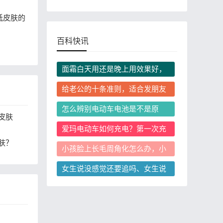
低皮肤的
百科快讯
面霜白天用还是晚上用效果好，
日霜晚霜必须分开用吗
给老公的十条准则，适合发朋友
圈的搞笑范本有哪些？
怎么辨别电动车电池是不是原
皮肤
装？换电动车电池时如何避免换
爱玛电动车如何充电？第一次充
到非原装翻新电池？
电需要注意什么？
肤？
小孩脸上长毛周角化怎么办，小
孩脸上毛周角化会留疤吗
女生说没感觉还要追吗、女生说
没感觉怎么判断还有没有机会