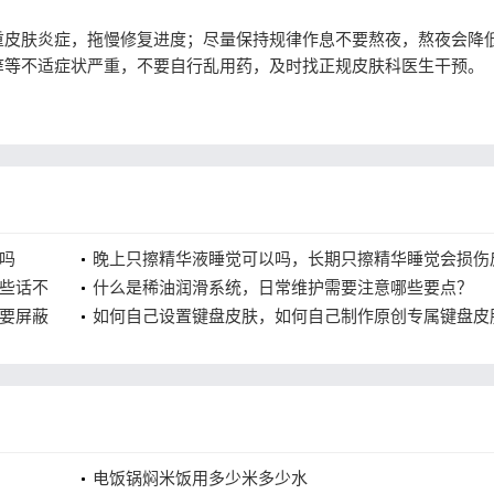
皮肤炎症，拖慢修复进度；尽量保持规律作息不要熬夜，熬夜会降
痒等不适症状严重，不要自行乱用药，及时找正规皮肤科医生干预。
吗
晚上只擦精华液睡觉可以吗，长期只擦精华睡觉会损伤
些话不
屏障吗
什么是稀油润滑系统，日常维护需要注意哪些要点？
要屏蔽
如何自己设置键盘皮肤，如何自己制作原创专属键盘皮
电饭锅焖米饭用多少米多少水