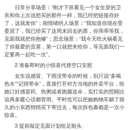
日常分享场景：“刚才下班看见一个女生穿的卫
衣和你上次说想买的那件一样，我已经把链接存好
了，这就发你”；闹情绪哄人场景：“我知道你现在受
委屈了，我已经买了这周末回去的票，你乖乖等我，
见面我就把你抱够”；思念场景：“我今天吃火锅看见
了你最爱的贡菜，第一口就想夹给你，等见面我们一
定要再一起吃一次”。
2 准备即时的小惊喜代替空口安慰
女生说感冒、下雨没带伞的时候，别只说“多喝
热水”“记得带伞”，直接打开对方当地的外卖平台，给
她订好感冒药、热粥或者跑腿送伞，实打实的照顾比
说再多暖心话都管用。平时也可以把她购物车躺了很
久的小东西悄悄买下寄过去，每次拆包裹都是一次小
惊喜。
3 提前敲定见面计划给足盼头