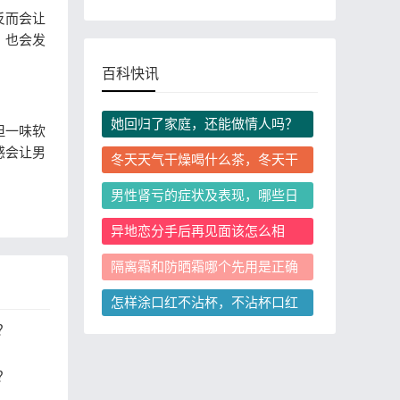
反而会让
，也会发
百科快讯
她回归了家庭，还能做情人吗？
但一味软
继续保持情人关系会有什么后
感会让男
冬天天气干燥喝什么茶，冬天干
果？
燥喝茶有哪些注意事项
男性肾亏的症状及表现，哪些日
常习惯会诱发肾亏？
异地恋分手后再见面该怎么相
处，复合概率有多大？
隔离霜和防晒霜哪个先用是正确
的，隔离霜和防晒霜可以只涂一
怎样涂口红不沾杯，不沾杯口红
个吗
怎么选？
？
？