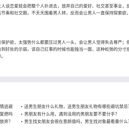
人谈恋爱就会把整个人扑进去，放弃自己的爱好、社交甚至事业，
活节奏和社交圈，不天天围着男人转，反而会让男人一直保持探索欲
保护欲，太强势什么都要压过男人一头，会让男人觉得失去尊严；
恰到好处的示弱，该自己扛事的时候也能独当一面，这种松弛的分寸
你。
情逃避
送男生朋友什么礼物，送男生朋友礼物有哪些避坑禁忌
复燃吗
男朋友有什么用，遇到没用的男朋友要不要分手？
放弃？
男生找女朋友会很在意颜值吗，男生找对象最看重什么