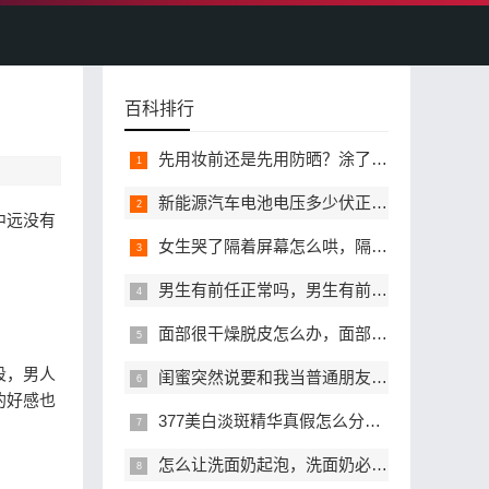
百科排行
先用妆前还是先用防晒？涂了防晒还需要用妆前乳吗？
新能源汽车电池电压多少伏正常，新能源汽车电池亏电电压是多少伏
中远没有
女生哭了隔着屏幕怎么哄，隔着屏幕哄哭了的女生哪些话不能说
男生有前任正常吗，男生有前任该介意吗
面部很干燥脱皮怎么办，面部干燥脱皮是屏障受损了吗
段，男人
闺蜜突然说要和我当普通朋友，我还要挽留这段关系吗？
的好感也
377美白淡斑精华真假怎么分辨，哪里能买到靠谱正品？
怎么让洗面奶起泡，洗面奶必须起泡才能用吗？