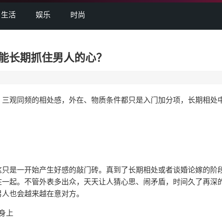
生活
娱乐
时尚
能长期抓住男人的心？
三观同频的相处感，外在、物质条件都只是入门加分项，长期相处
只是一开始产生好感的敲门砖。真到了长期相处或者谈婚论嫁的阶
在一起。不管外表多出众，天天让人猜心思、闹矛盾，时间久了再深
男人也会越来越在意对方。
身上