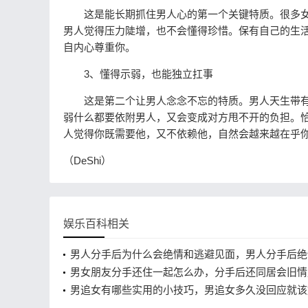
这是能长期抓住男人心的第一个关键特质。很多女
男人觉得压力陡增，也不会懂得珍惜。保有自己的生
自内心尊重你。
3、懂得示弱，也能独立扛事
这是第二个让男人念念不忘的特质。男人天生带有
弱什么都要依附男人，又会变成对方甩不开的负担。
人觉得你既需要他，又不依赖他，自然会越来越在乎
（DeShi）
娱乐百科相关
男人分手后为什么会绝情和逃避见面，男人分手后绝
见面是从来没爱过吗
男女朋友分手还住一起怎么办，分手后还同居会旧情
男追女有哪些实用的小技巧，男追女多久没回应就该