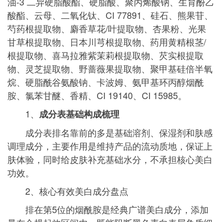
油-3 二异硬脂酸酯、硬脂酸、聚丙烯酸钠、生育酚乙
酸酯、云母、二氧化钛、CI 77891、硅石、熊果苷、
芍药根提取物、麝香草花/叶提取物、杏果粉、光果
甘草根提取物、日本川芎根提取物、药用黄精根茎/
根提取物、喜马拉雅紫茉莉根提取物、芡实根提取
物、灵芝提取物、野蔷薇果提取物、聚甲基硅倍半氧
烷、硬脂酰谷氨酸钠、卡波姆、氨甲基环丙醇烟酰
胺、氯苯甘醚、香精、CI 19140、CI 15985。
1、
成分表基础构成梳理
成分表排名靠前的多是基础溶剂、保湿剂和肤感
调理成分，主要作用是维持产品的流动质地，保证上
肤体验，同时给皮肤补充基础水分，不承担核心美白
功效。
2、核心有效美白成分盘点
排在第5位的烟酰胺是经典广谱美白成分，添加