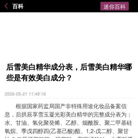
百科
迷你百科
后雪美白精华成分表，后雪美白精华哪
些是有效美白成分？
2026-05-21 11:48:16
根据国家药监局国产非特殊用途化妆品备案信
息，后拱辰享雪玉凝光彩美白精华的完整成分表为：
水、甘油、氢化聚癸烯、乙醇、烟酰胺、聚二甲基硅
氧烷、季戊四醇四(乙基己酸)酯、1,2-戊二醇、聚甘