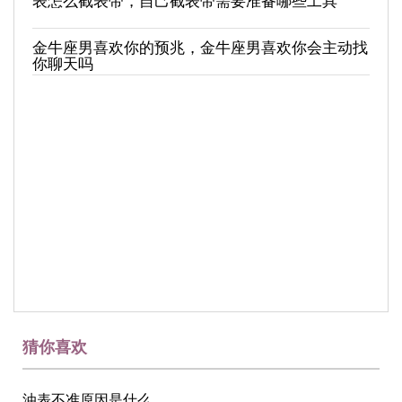
金牛座男喜欢你的预兆，金牛座男喜欢你会主动找
你聊天吗
猜你喜欢
油表不准原因是什么