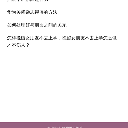
华为关闭杂志锁屏的方法
如何处理好与朋友之间的关系
怎样挽留女朋友不去上学，挽留女朋友不去上学怎么做
才不伤人？
迷你百科
简约而不简单