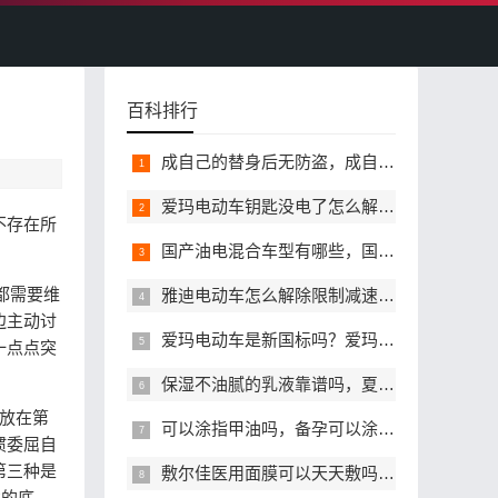
百科排行
成自己的替身后无防盗，成自己的替身后哪里能看完整无删减版本
爱玛电动车钥匙没电了怎么解锁，备用钥匙找不到还能开门吗
不存在所
国产油电混合车型有哪些，国产油电混动高性价比值得选的有哪些
都需要维
雅迪电动车怎么解除限制减速，解除速度限制后对车有影响吗
边主动讨
爱玛电动车是新国标吗？爱玛符合新国标能正常上牌吗？
一点点突
保湿不油腻的乳液靠谱吗，夏天有哪些值得入手？
放在第
可以涂指甲油吗，备孕可以涂指甲油吗
惯委屈自
第三种是
敷尔佳医用面膜可以天天敷吗？正确敷用频率是多少？
本的底