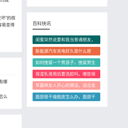
坏”的核
百科快讯
容易变得
闺蜜突然说要和我当普通朋友，
我还要挽留这段关系吗？
新能源汽车充电好久是什么原
因？怎么缩短充电等待时间？
如何挽留一个男孩子，挽留男生
时说什么更容易让他回头？
保湿乳液用后要洗脸吗，哪些保
湿乳液用后必须洗脸？
有哪
早晨哄女人开心的情话，适合发
微信的不踩雷实用短句有哪些
怎么
面部很干燥脱皮怎么办，面部干
燥脱皮是屏障受损了吗