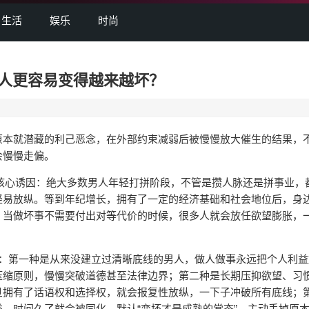
生活
娱乐
时尚
人更容易变得越来越坏？
本就潜藏的利己恶念，在外部约束减弱后被慢慢放大催生的结果，
会慢慢走偏。
核心诱因：绝大多数男人年轻打拼阶段，不管是攒人脉还是拼事业，
轻易放纵。等到年纪增长，拥有了一定的经济基础和社会地位后，身
，当做坏事不需要付出对等代价的时候，很多人就会放任欲望膨胀，
：第一种是从来没建立过清晰底线的男人，做人做事永远把个人利益
压缩原则，慢慢突破道德甚至法律边界；第二种是长期压抑欲望、习
旦拥有了话语权和选择权，就会报复性放纵，一下子冲破所有底线；
，时间久了就会被同化，默认“变坏才是成熟的常态”，主动丢掉原