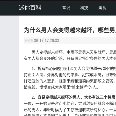
迷你百科
常识
科技
美食
为什么男人会变得越来越坏，哪些男
2026-06-17 17:26:03
男人变得越来越坏，本质不是男人天生就坏，是原
有男人都会变坏的定论，只有满足特定条件的男人才
1、拆解核心问题“为什么男人会变得越来越坏”的
持正面人设，外界对他的约束多、犯错成本高，很难
好迁就他的人变多，规则束缚和道德约束都随之变弱
破底线，慢慢变成大家眼里“越来越坏”的人。
2、
容易变得越来越坏的男人，大多有这三个特质
一位，一开始只是占点小便宜，尝到甜头后就会不断
己的男人，年轻时候为了生存被迫收敛所有私心，一
长期混迹在不良圈子的男人，身边都是没有原则的同类