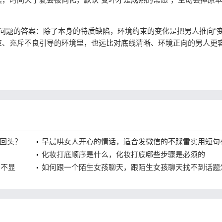
题的答案：除了本身的特质缺陷，环境约束的变化是把男人推向“变
束、充斥不良引导的环境里，也远比对底线清晰、环境正向的男人更
回头？
早晨哄女人开心的情话，适合发微信的不踩雷实用短句
些
化妆打底顺序是什么，化妆打底哪些步骤是必须的
穿不显
如何跟一个陌生女孩聊天，跟陌生女孩聊天找不到话题
办