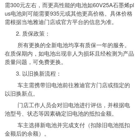
需300元左右，而更高性能的电池如60V25A石墨烯pl
us电池则可能需要935元或其他更高价格。具体价格
需根据当地雅迪门店或官方平台的信息为准。
2. 质保政策：
所有更换的全新电池均享有质保一年的服务。
在质保期内，如电池出现非人为损坏且经检测为产品
质量问题，可免费更换。
3. 以旧换新流程：
车主需携带旧电池前往雅迪官方门店或指定的
以旧换新点。
门店工作人员会对旧电池进行评估，并根据电
池型号、状态等因素确定旧电池的抵扣金额。
车主选择新电池并完成支付（扣除旧电池抵扣
金额后的余额）。