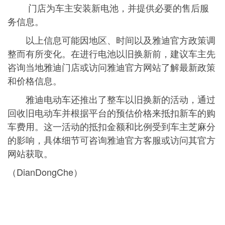
门店为车主安装新电池，并提供必要的售后服
务信息。
以上信息可能因地区、时间以及雅迪官方政策调
整而有所变化。在进行电池以旧换新前，建议车主先
咨询当地雅迪门店或访问雅迪官方网站了解最新政策
和价格信息。
雅迪电动车还推出了整车以旧换新的活动，通过
回收旧电动车并根据平台的预估价格来抵扣新车的购
车费用。这一活动的抵扣金额和比例受到车主芝麻分
的影响，具体细节可咨询雅迪官方客服或访问其官方
网站获取。
（DianDongChe）