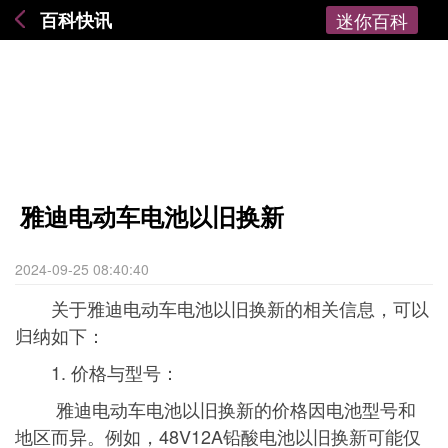
百科快讯
迷你百科
雅迪电动车电池以旧换新
2024-09-25 08:40:40
关于雅迪电动车电池以旧换新的相关信息，可以
归纳如下：
1. 价格与型号：
雅迪电动车电池以旧换新的价格因电池型号和
地区而异。例如，48V12A铅酸电池以旧换新可能仅