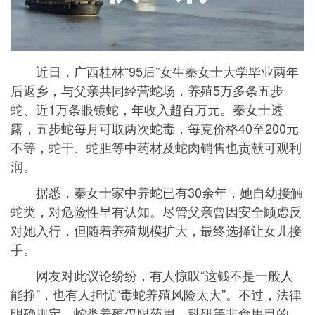
近日，广西桂林“95后”女生秦女士大学毕业两年
后返乡，与父亲共同经营蛇场，养殖5万多条五步
蛇、近1万条眼镜蛇，年收入超百万元。秦女士透
露，五步蛇每月可取两次蛇毒，每克价格40至200元
不等，蛇干、蛇胆等中药材及蛇肉销售也贡献可观利
润。
据悉，秦女士家中养蛇已有30余年，她自幼接触
蛇类，对危险性早有认知。尽管父亲曾因安全顾虑反
对她入行，但随着养殖规模扩大，最终选择让女儿接
手。
网友对此议论纷纷，有人惊叹“这钱不是一般人
能挣”，也有人担忧“毒蛇养殖风险太大”。不过，法律
明确规定，蛇类养殖仅限药用、科研等非食用目的，