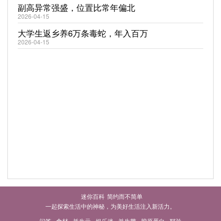
副高异常强盛，位置比常年偏北
2026-04-15
大学生返乡养6万条毒蛇，年入百万
2026-04-15
迷你百科
简约而不简单
一起探索生活中的神秘，为美好生活注入新活力。
问答
食材
益生元
娱乐迷
益生菌
胶原蛋白
耶兰